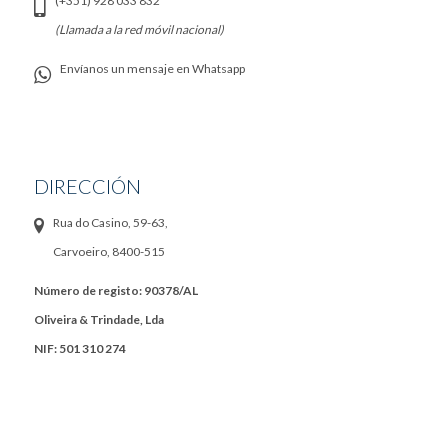
(+351) 928 033 832
(Llamada a la red móvil nacional)
Envíanos un mensaje en Whatsapp
DIRECCIÓN
Rua do Casino, 59-63,
Carvoeiro, 8400-515
Número de registo: 90378/AL
Oliveira & Trindade, Lda
NIF: 501 310 274