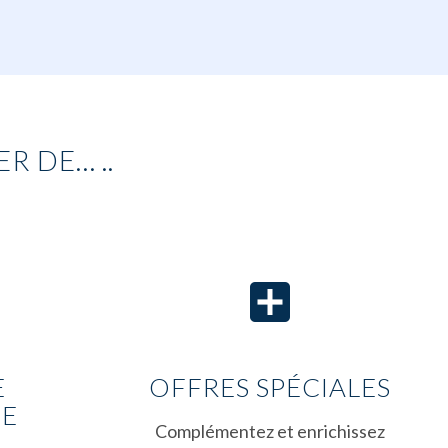
R DE… ..
E
OFFRES SPÉCIALES
UE
Complémentez et enrichissez