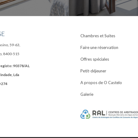
SE
Chambres et Suites
sino, 59-63,
Faire une réservation
o, 8400-515
Offres spéciales
egisto: 90378/AL
Petit-déjeuner
rindade, Lda
A propos de O Castelo
0 274
Galerie