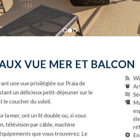
1
2
3
AUX VUE MER ET BALCON
Wi
frant une vue privilégiée sur Praia de
Art
ant un délicieux petit-déjeuner sur le
Sè
 le coucher du soleil.
Ma
es
la mer, ont un lit double ou, si vous
él
ion, télévision par câble, machine
ré
 équipements que vous trouverez. Le
En 