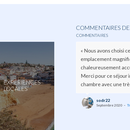
COMMENTAIRES DES
COMMENTAIRES
« Nous avons choisi c
emplacement magnifiq
chaleureusement accue
Merci pour ce séjour i
EXPÉRIENCES
chambre avec une très 
LOCALES
sodr22
Septembre 2020
–
T