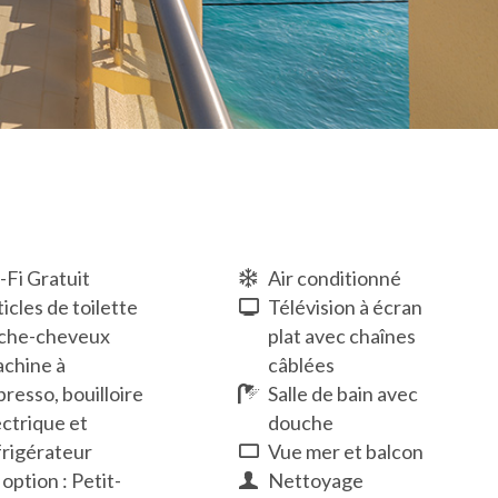
-Fi Gratuit
Air conditionné
icles de toilette
Télévision à écran
plat avec chaînes
che-cheveux
câblées
chine à
Salle de bain avec
presso, bouilloire
douche
ectrique et
Vue mer et balcon
frigérateur
Nettoyage
option : Petit-