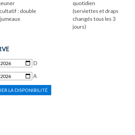
quotidien
jeuner
(serviettes et draps
cultatif : double
changés tous les 3
 jumeaux
jours)
RVE
D
A
IER LA DISPONIBILITÉ