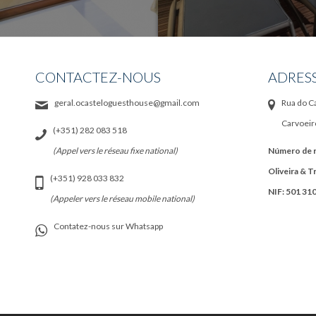
CONTACTEZ-NOUS
ADRES
geral.ocasteloguesthouse@gmail.com
Rua do Ca
Carvoeir
(+351) 282 083 518
(Appel vers le réseau fixe national)
Número de r
Oliveira & T
(+351) 928 033 832
NIF: 501 31
(Appeler vers le réseau mobile national)
Contatez-nous sur Whatsapp