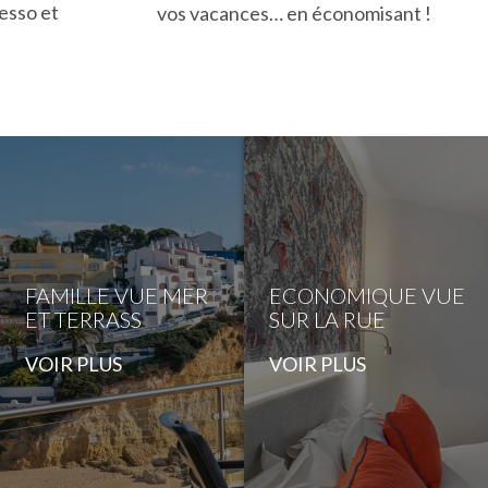
esso et
vos vacances… en économisant !
FAMILLE VUE MER
ECONOMIQUE VUE
ET TERRASS
SUR LA RUE
VOIR PLUS
VOIR PLUS